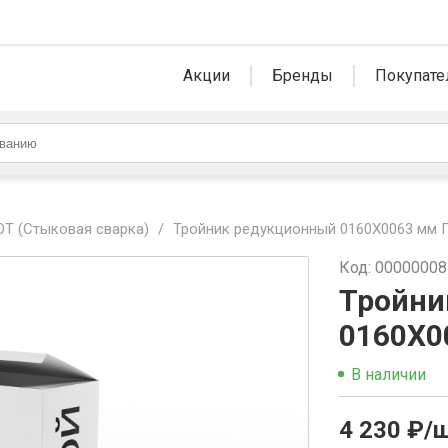
Акции
Бренды
Покупате
Т (Стыковая сварка)
/
Тройник редукционный 0160Х0063 мм 
Код: 0000000
Тройни
0160Х0
В наличии
4 230 ₽/ш