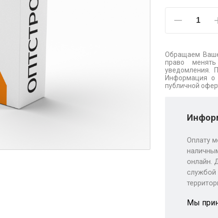
Обращаем Ваше
право менять
уведомления. 
Информация о 
публичной офер
Информ
Оплату м
наличным
онлайн. 
службой 
территор
Мы при