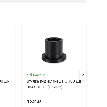
В наличии
В 
00 Дн
Втулка под фланец ПЭ 100 Дн
Втул
063 SDR 11 (Спигот)
090 
132 ₽
430