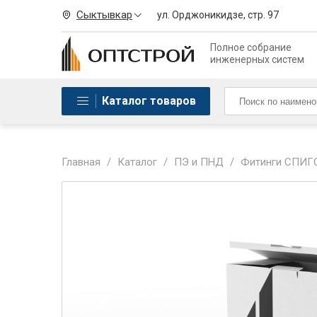
Сыктывкар
ул. Орджоникидзе, стр. 97
Полное собрание
инженерных систем
Каталог товаров
Главная
/
Каталог
/
ПЭ и ПHД
/
Фитинги СПИГО