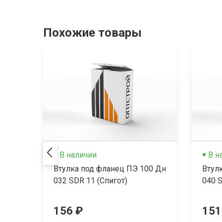
Похожие товары
В наличии
В н
Втулка под фланец ПЭ 100 Дн
Втул
032 SDR 11 (Спигот)
040 S
156 ₽
151