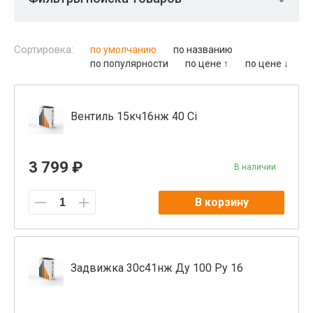
Сортировка:
по умолчанию
по названию
по популярности
по цене ↑
по цене ↓
Вентиль 15кч16нж 40 Ci
3 799 ₽
В наличии
В корзину
Задвижка 30с41нж Ду 100 Ру 16