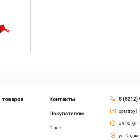
г товаров
Контакты
8 (8212) 
optstroy1
Покупателям
с 9:00 до 
ы
О нас
ул. Орджо