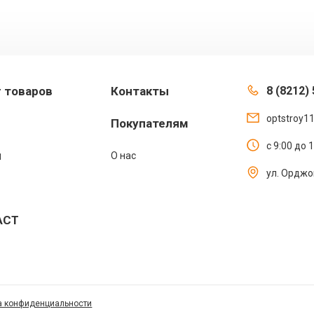
г товаров
Контакты
8 (8212) 
optstroy1
Покупателям
с 9:00 до 
ы
О нас
ул. Орджо
АСТ
а конфиденциальности