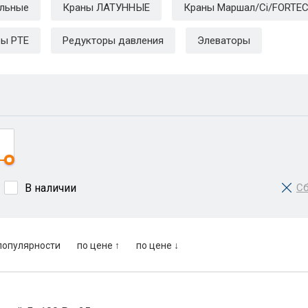
ельные
Краны ЛАТУННЫЕ
Краны Маршал/Ci/FORTE
ры РТЕ
Редукторы давления
Элеваторы
В наличии
Сб
популярности
по цене ↑
по цене ↓