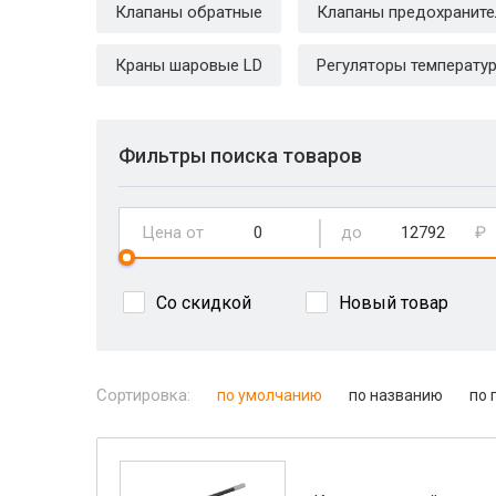
Клапаны обратные
Клапаны предохранит
Краны шаровые LD
Регуляторы температу
Фильтры поиска товаров
Цена от
до
₽
Со скидкой
Новый товар
Сортировка:
по умолчанию
по названию
по 