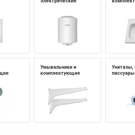
электрические
комплек
Умывальники и
Унитазы, 
щие
комплектующие
писсуары