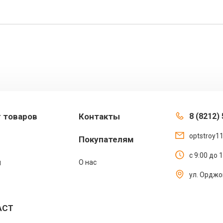
г товаров
Контакты
8 (8212) 
optstroy1
Покупателям
с 9:00 до 
ы
О нас
ул. Орджо
АСТ