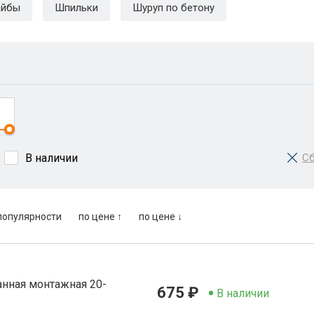
йбы
Шпильки
Шуруп по бетону
В наличии
Сб
популярности
по цене ↑
по цене ↓
анная монтажная 20-
675 ₽
В наличии