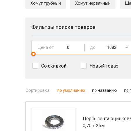
Хомут трубный
Хомут червячный
Ша
Фильтры поиска товаров
Цена от
до
₽
Со скидкой
Новый товар
Сортировка:
по умолчанию
по названию
по 
Перф. лента оцинков
0,70 / 25м