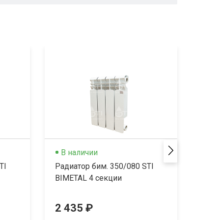
В наличии
В 
TI
Радиатор бим. 350/080 STI
Ради
BIMETAL 4 секции
BIME
2 435 ₽
3 6