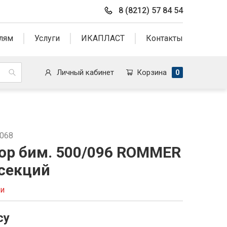
8 (8212) 57 84 54
лям
Услуги
ИКАПЛАСТ
Контакты
Личный кабинет
Корзина
0
2068
ор бим. 500/096 ROMMER
 секций
ии
су