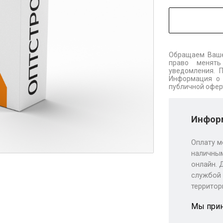
Обращаем Ваше
право менять
уведомления. 
Информация о 
публичной офер
Информ
Оплату м
наличным
онлайн. 
службой 
территор
Мы при