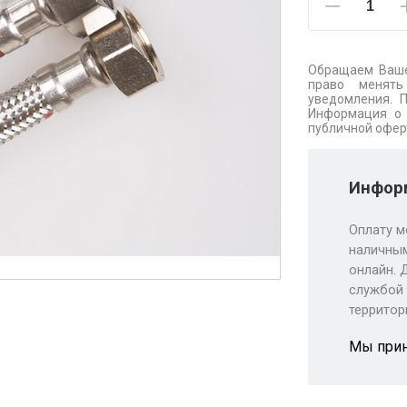
Обращаем Ваше
право менять
уведомления. 
Информация о 
публичной офер
Информ
Оплату м
наличным
онлайн. 
службой 
территор
Мы при