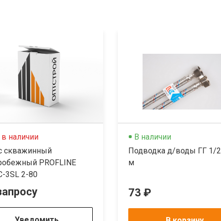
 в наличии
В наличии
с скважинный
Подводка д/воды ГГ 1/2"
робежный PROFLINE
м
C-3SL 2-80
запросу
73 ₽
Уведомить
В корзину