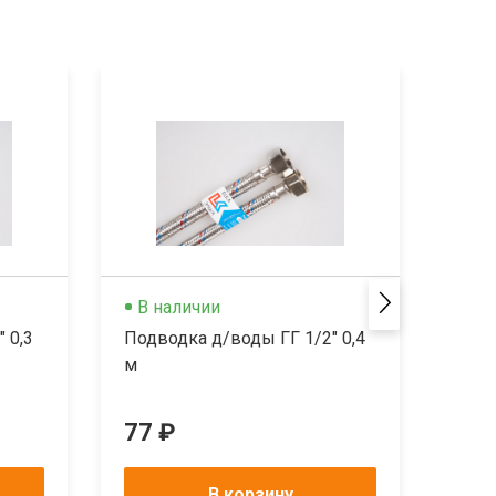
В наличии
Не
 0,3
Подводка д/воды ГГ 1/2" 0,4
Подв
м
м
По 
77 ₽
В корзину