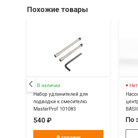
Похожие товары
В наличии
Нет
Набор удлинителей для
Насо
подводки к смесителю
цент
MasterProf 101083
BASI
По 
540 ₽
В корзину