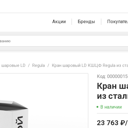
Акции
Бренды
Покупате
 шаровые LD
/
Regula
/
Кран шаровый LD КШЦФ Regula из ста
Код: 0000001
Кран ш
из стал
В наличии
23 763 ₽