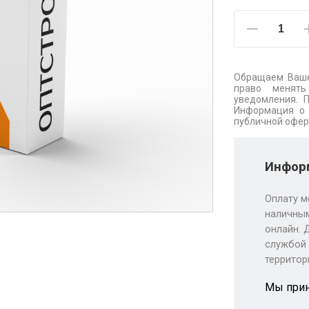
Обращаем Ваше
право менять
уведомления. 
Информация о 
публичной офер
Информ
Оплату м
наличным
онлайн. 
службой 
территор
Мы при