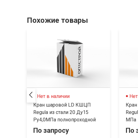
Похожие товары
Нет в наличии
Нет
Кран шаровой LD КШЦП
Кран
Regula из стали 20 Ду15
Regul
Ру4,0МПа полнопроходной
МПа
По запросу
По 